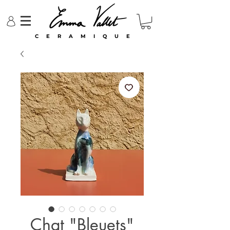
C E R A M I Q U E
Chat "Bleuets"