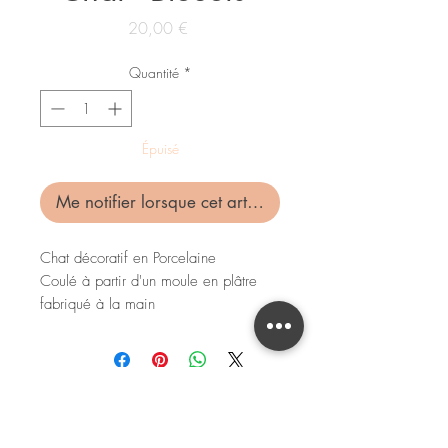
Prix
20,00 €
Quantité
*
Épuisé
Me notifier lorsque cet article est disponible
Chat décoratif en Porcelaine
Coulé à partir d'un moule en plâtre
fabriqué à la main
Dimensions : 75x140mm
Pour toute question, commande, remarque,
vous pouvez
me contacter