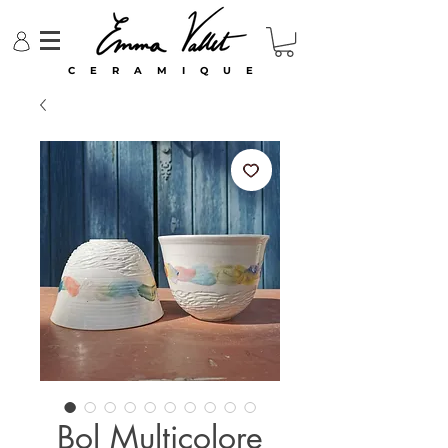
C E R A M I Q U E
Bol Multicolore