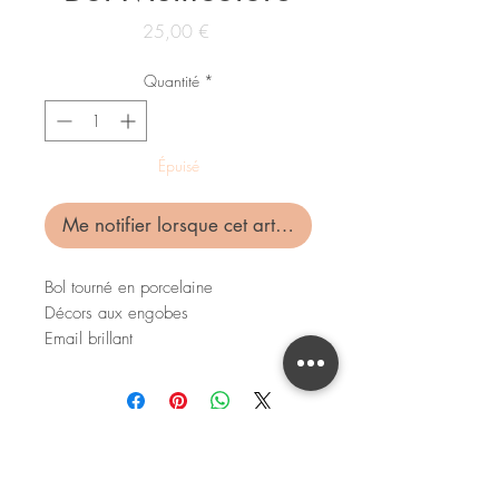
Prix
25,00 €
Quantité
*
Épuisé
Me notifier lorsque cet article est disponible
Bol tourné en porcelaine
Décors aux engobes
Email brillant
Dimensions (à 5mm près) : 130 x
100mm
Contenance : 50cl
Pour toute question, commande, remarque,
vous pouvez
me contacter
Passe au lave-vaisselle et au micro