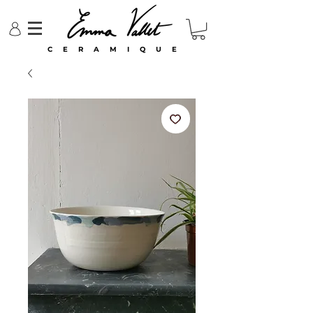
C E R A M I Q U E