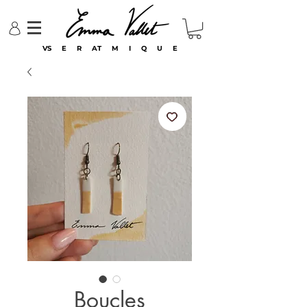
VS E R AT M I Q U E
Boucles