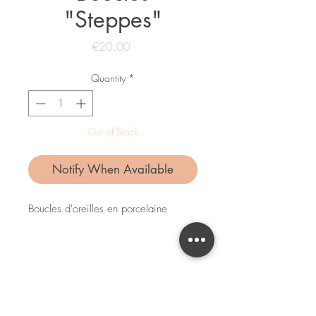
"Steppes"
Price
€20.00
Quantity
*
Out of Stock
Notify When Available
Boucles d'oreilles en porcelaine
Attaches couleur bronze / sans nickel
Ces boucles sont un modèle unique,
fait à la main.