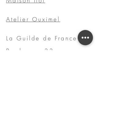
Maison Ilôt
Atelier Ouximel
La Guilde de France
Bordeaux, 33
Giroussens, 81
Boutique éphémère,
Bordeaux, 33 - Editions
1 & 2
Bordeaux, 33, Pop Up
de Noël 2022 & 2023
Marmande, 47
Rocamadour, 46
Plateforme en ligne