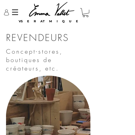
VS E R AT M I Q U E
REVENDEURS
Concept-stores,
boutiques de
créateurs, etc.