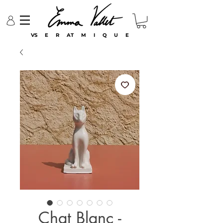
VS E R AT M I Q U E
Chat Blanc -