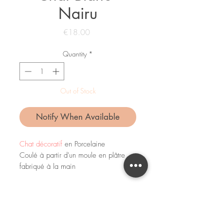
Nairu
Price
€18.00
Quantity
*
Out of Stock
Notify When Available
Chat décoratif
en Porcelaine
Coulé à partir d'un moule en plâtre
fabriqué à la main
Dimensions : 75x140mm