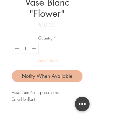
Vase Blanc
"Flower"
Price
€70.00
Quantity
*
Out of Stock
Notify When Available
Vase tourné en porcelaine
Email brillant
Dimensions (à 5mm près) : 160x160
Les dimensions et courbes peuvent