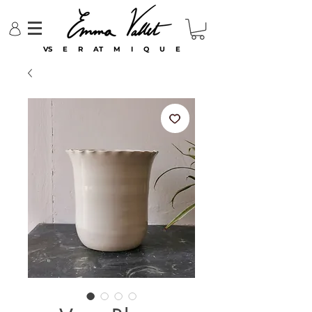
VS E R AT M I Q U E