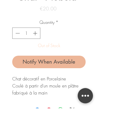
Price
€20.00
Quantity
*
Out of Stock
Notify When Available
Chat décoratif en Porcelaine
Coulé à partir d'un moule en plâtre
fabriqué à la main
Dimensions : 75x140mm
For any question, order, remark,
you can
contact me