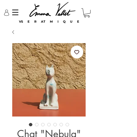
VS E R AT M I Q U E
Chat "Nebula"