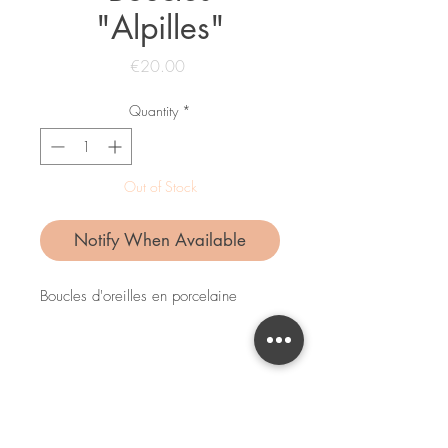
"Alpilles"
Price
€20.00
Quantity
*
Out of Stock
Notify When Available
Boucles d'oreilles en porcelaine
Attaches couleur bronze/ sans nickel
Ces boucles sont un modèle unique,
fait à la main.