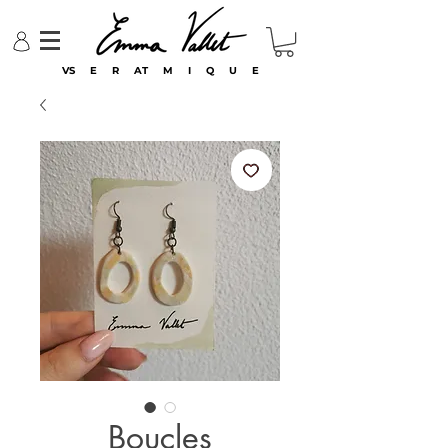
VS E R AT M I Q U E
Boucles