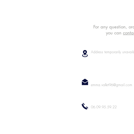
For any question, or
you can
conta
Address temporarily unavail
emma.vallet96@gmail.com
06.09.95.59.22