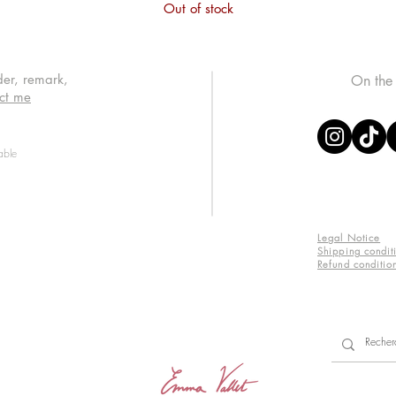
Out of stock
der, remark,
On the
ct me
able
Legal Notice
Shipping condit
Refund conditio