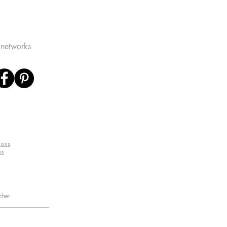
 networks
ions
ns