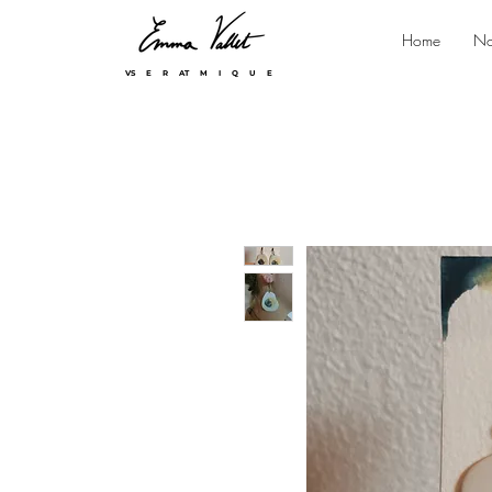
Home
No
VS E R AT M I Q U E