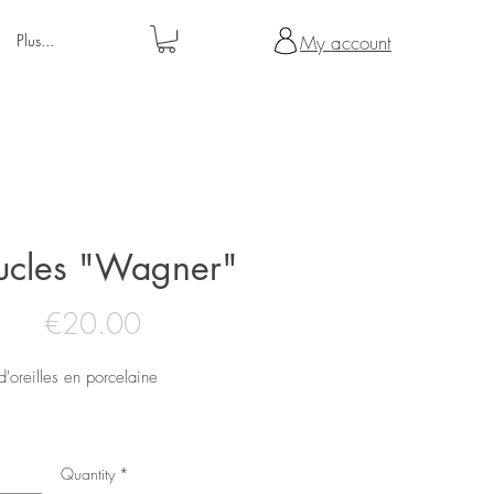
Plus...
My account
ucles "Wagner"
Price
€20.00
d'oreilles en porcelaine
 couleur bronze/ sans nickel
Quantity
*