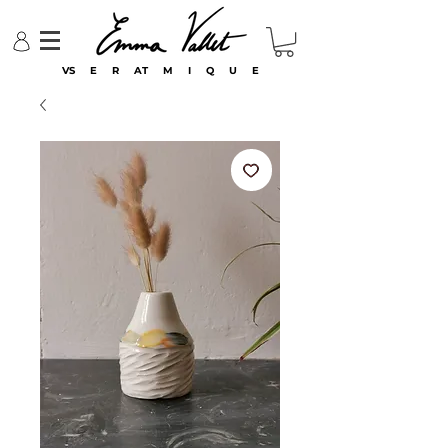
VS E R AT M I Q U E