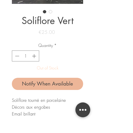
Soliflore Vert
Price
€25.00
Quantity
*
Out of Stock
Notify When Available
Soliflore tourné en porcelaine
Décors aux engobes
Email brillant
Hauteur : 90mm